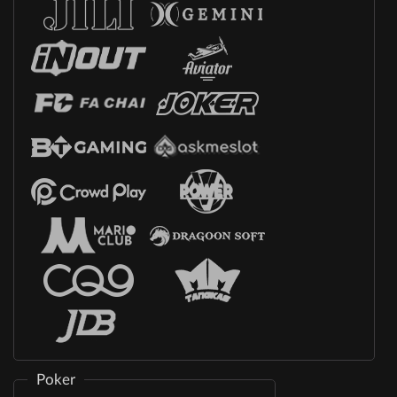
Poker