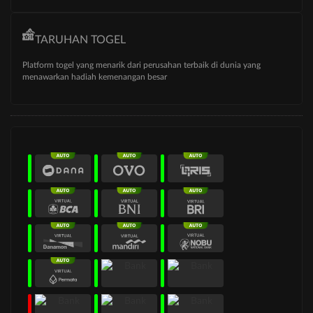
TARUHAN TOGEL
Platform togel yang menarik dari perusahan terbaik di dunia yang
menawarkan hadiah kemenangan besar