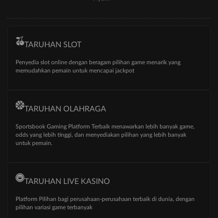
TARUHAN SLOT
Penyedia slot online dengan beragam pilihan game menarik yang
memudahkan pemain untuk mencapai jackpot
TARUHAN OLAHRAGA
Sportsbook Gaming Platform Terbaik menawarkan lebih banyak game,
odds yang lebih tinggi, dan menyediakan pilihan yang lebih banyak
untuk pemain.
TARUHAN LIVE KASINO
Platform Pilihan bagi perusahaan-perusahaan terbaik di dunia, dengan
pilihan variasi game terbanyak