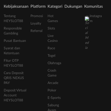
Kebijaksanaan
Platform
Kategori
Dukungan
Komunitas
Tentang
Promosi
Hot
Instagra
HEYSLOT88
Games
m
Loyalty
Responsible
Slots
Referral
Gambling
Live
Pusat Bantuan
Casino
Syarat dan
Race
Ketentuan
Togel
Fitur OTP
Olahraga
HEYSLOT88
Crash
Cara Deposit
Game
QRIS NEXUS
PAY
Arcade
Deposit Virtual
Poker
Account
E-Sports
HEYSLOT88
Sabung
Ayam