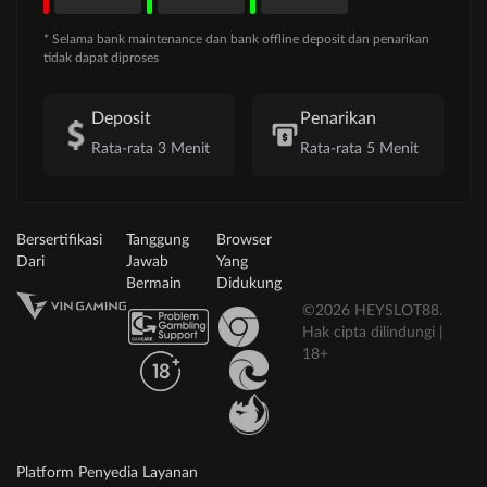
* Selama bank maintenance dan bank offline deposit dan penarikan
tidak dapat diproses
Deposit
Penarikan
Rata-rata 3 Menit
Rata-rata 5 Menit
Bersertifikasi
Tanggung
Browser
Dari
Jawab
Yang
Bermain
Didukung
©2026 HEYSLOT88.
Hak cipta dilindungi |
18+
Platform Penyedia Layanan