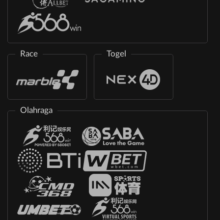
Race
Togel
Olahraga