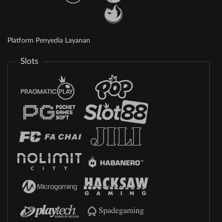
Platform Penyedia Layanan
Slots