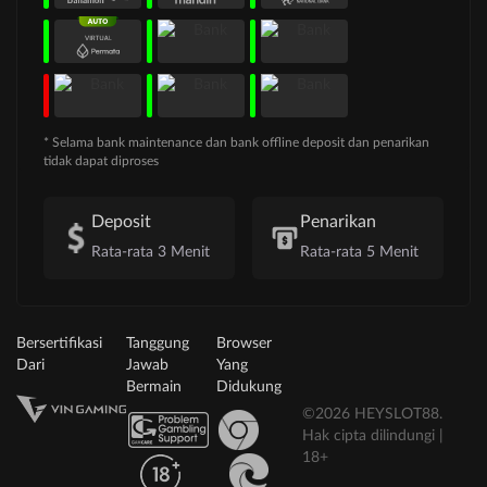
* Selama bank maintenance dan bank offline deposit dan penarikan
tidak dapat diproses
Deposit
Penarikan
Rata-rata 3 Menit
Rata-rata 5 Menit
Bersertifikasi
Tanggung
Browser
Dari
Jawab
Yang
Bermain
Didukung
©2026 HEYSLOT88.
Hak cipta dilindungi |
18+