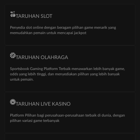
TARUHAN SLOT
Penyedia slot online dengan beragam pilihan game menarik yang
memudahkan pemain untuk mencapai jackpot
TARUHAN OLAHRAGA
Sportsbook Gaming Platform Terbaik menawarkan lebih banyak game,
odds yang lebih tinggi, dan menyediakan pilihan yang lebih banyak
untuk pemain.
TARUHAN LIVE KASINO
Platform Pilihan bagi perusahaan-perusahaan terbaik di dunia, dengan
pilihan variasi game terbanyak