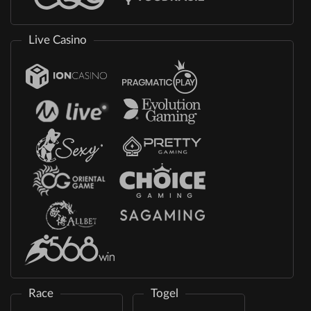
Live Casino
Race
Togel