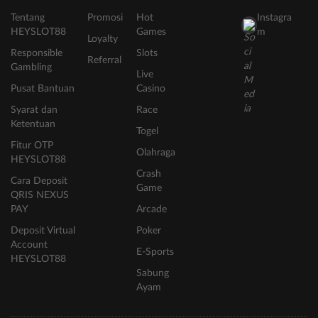
Tentang
Promosi
Hot
Instagra
HEYSLOT88
Games
m
Loyalty
Responsible
Slots
Referral
Gambling
Live
Pusat Bantuan
Casino
Syarat dan
Race
Ketentuan
Togel
Fitur OTP
Olahraga
HEYSLOT88
Crash
Cara Deposit
Game
QRIS NEXUS
PAY
Arcade
Deposit Virtual
Poker
Account
E-Sports
HEYSLOT88
Sabung
Ayam