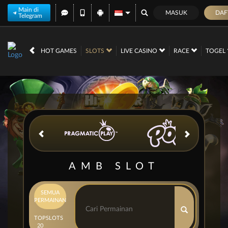
Main di
MASUK
DAF
Telegram
IDR
12,667,702,
HOT GAMES
SLOTS
LIVE CASINO
RACE
TOGEL
AMB SLOT
SEMUA
PERMAINAN
TOP
SLOTS
20