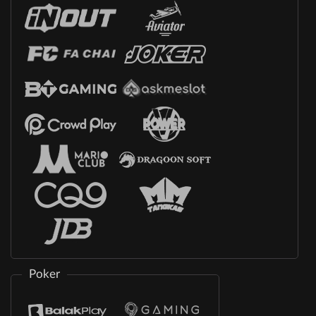
Poker