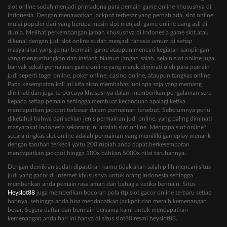
slot online sudah menjadi primadona para pemain game online khususnya di
Indonesia. Dengan menawarkan jackpot terbesar yang pernah ada, slot online
mulai populer dari yang berupa mesin slot menjadi game online uang asli di
dunia. Melihat perkembangan jaman khususnya di Indonesia game slot atau
dikenal dengan judi slot online sudah menjadi rahasia umum di setiap
masyarakat yang gemar bermain game ataupun mencari kegiatan sampingan
yang menguntungkan dan instant. Namun jangan salah, selain slot online juga
banyak sekali permainan game online yang marak diminati oleh para pemain
judi seperti togel online, poker online, casino online, ataupun tangkas online.
Pada kesempatan kali ini kita akan membahas judi apa saja yang memang
diminati dan juga terpercaya khususnya dalam memberikan pengalaman seru
kepada setiap pemain sehingga membuat kecanduan apalagi ketika
mendapatkan jackpot terbesar dalam permainan tersebut. Sebelumnya perlu
diketahui bahwa dari sekian jenis permainan judi online, yang paling diminati
masyarakat Indonesia sekarang ini adalah slot online. Mengapa slot online?
secara ringkas slot online adalah permainan yang memiliki gameplay menarik
dengan taruhan terkecil yaitu 200 rupiah anda dapat berkesempatan
mendapatkan jackpot hingga 100x bahkan 5000x nilai taruhannya.
Dengan demikian sudah dipastikan kamu tidak akan salah pilih mencari situs
judi yang gacor di internet khususnya untuk orang Indonesia sehingga
memberikan anda pemain rasa aman dan bahagia ketika bermain. Situs
Heyslot88
juga memberikan bocoran pola rtp slot gacor online terbaru setiap
harinya, sehingga anda bisa mendapatkan jackpot dan meraih kemenangan
besar. Segera daftar dan bermain bersama kami untuk mendapatkan
kemenangan anda hari ini hanya di situs slot88 resmi heyslot88.