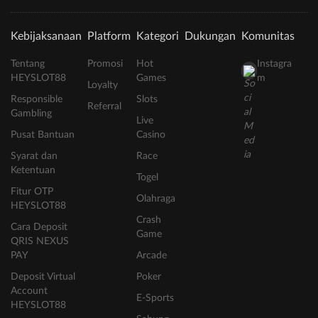
Kebijaksanaan
Platform
Kategori
Dukungan
Komunitas
Tentang
Promosi
Hot
Instagra
HEYSLOT88
Games
m
Loyalty
Responsible
Slots
Referral
Gambling
Live
Pusat Bantuan
Casino
Syarat dan
Race
Ketentuan
Togel
Fitur OTP
Olahraga
HEYSLOT88
Crash
Cara Deposit
Game
QRIS NEXUS
PAY
Arcade
Deposit Virtual
Poker
Account
E-Sports
HEYSLOT88