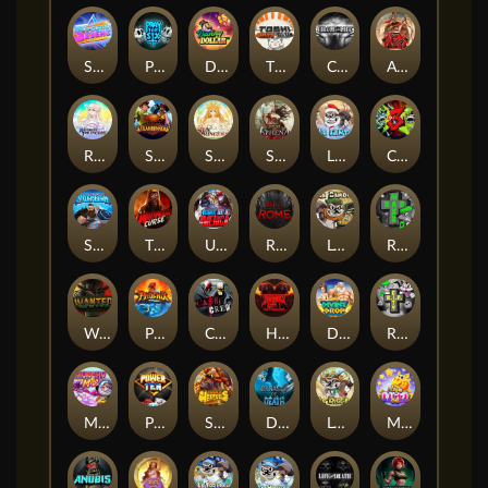
Superstar Sevens
PRAY FOR SIX
Danny Dollar
TOSHI WAYS CLUB
CIRCLE OF LIFE
ARMY OF ARES
RAINBOW PRINCESS
STEAMRUNNERS
SUN PRINCESS
SPEAR OF ATHENA
LE SANTA
CHAOS CREW 3
STORMBORN
THE WILDWOOD CURSE
Ultimate Slot of America
Reign of Rome
Le Bandit
Rad Maxx
Wanted Dead or a Wild
Phoenix
Cash Crew
Hounds Of Hell
Divine Drop
RIP City
Munchy Milo
Power of 10
Strength Of Hercules
Dynasty of Death
Le Digger
Magic Piggy OG