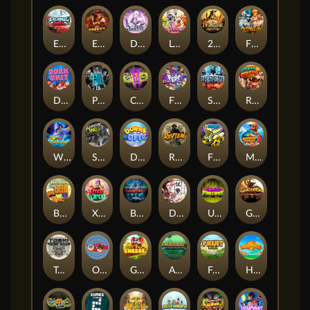
Eternal Duel
EPIC BULLETS & BOUNTY
Dusk Princess
Le Bunny
2 Wild 2 Die
Fist Of Destruction
Dork Unit
Pray for Three
Chaos Crew 2
Fighter Pit
Stormforged
Rusty & Curly
Wishbringer
Slayers Inc
Dorks of The Deep
Rotten
FRKN Bananas
Marlin Master
Benny The Beer
Xmas Drop
Bloodthirst
Densho
Undead Fortune
Gladiator Legends
Toshi Video Club
OmNom
Get The Cheese
Aztec Twist
Fruit Duel
Hop'n'Pop