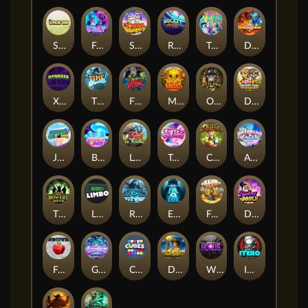
Stick'em
Feel The Beat
Snow Slingers
Rocket Reels
Twisted Lab
Dragon’s Domain
Xpander
Time Spinners
Fire My Laser
Mighty Masks
Outlasw Inc
Donut Division
Joker Bombs
BOUNCY BOMBS
Le Viking
Tasty Treats
Cash Quest
Alpha Eagle
The Bowery Boys
Limbo
Rise of Ymir
Evil Eyes
Frank's Farm
DONNY DOUGH
Frutz
Gronk's Gems
Cubes
Dawn of Kings
Wings of Horus
ITERO