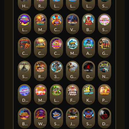
Hand of Anubis
Rise of Fortuna
LE FOOTBALL FAN
LE HOOLIGAN
Life and Death
Shadow Treasure
Lucky Multifruit
Merlin's Mania
Chicken Man
Valhalla: Wild Winter
Blaze Buddies
Sticky Candyland
Crystal Robot
Coop Clash
Chocolate Rocket
Marlin Masters Atlantis
Aliens Among Us
Grug Make Fire
Sand and Ashes
Red Rascal™
3 Cursed Chests™
Great Game Rockies
Death Becomes You
Nitro Nights
Dandy Diamonds
Max Win Machine
Le Prechaun
Fred's Food Truck
Keep 'em
Piggy Cluster Hunt
Barrel Bonanza
Wild Dojo Strike
Space Zoo
Junkyard Kings
Shadow Strike
Dark Spiral