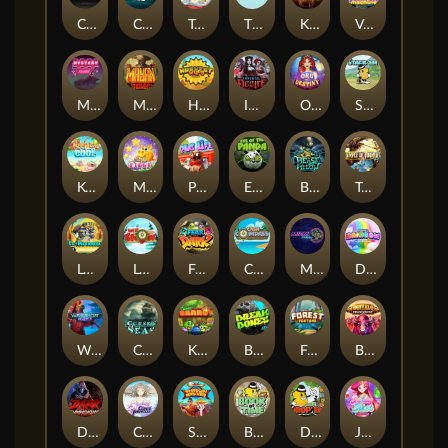
Chaos Crew
Cubes 2
Tai The Toad
The Respinners
Klowns
Vending Machine
Mystery Motel
Mayan Stackways
Harvest Wilds
Immortal Desire
Orb of Destiny
Stack'em
Keep 'em Cool
Magic Piggy
Pug Life
Eye of the Panda
Beast Below
Temple of Torment
Le Pharaoh
Let It Snow
Fear the Dark
Cash Compass
Miami Multiplier
Double Rainbow
Warrior Ways
Cursed Seas
King Carrot
Break Bones
Forest Fortune
Buffalo Stack'n'Sync
Dark Summoning
Cloud Princess
Shaolin Master
Book of Time
Drop'em
Jelly Slice