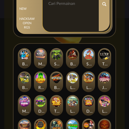
NEW
HACKSAW
OPEN
RGS
Beam Boys
Monkey Frenzy 2: Boss is Here!
Spinman
BULLETS AND BOUNTY
SMOKING DRAGON
The Luxe
BASH BROS
Ronin Stackways
Born Wild
LE ZEUS
LE COWBOY
JAWS OF JUSTICE
MIAMI MAYHEM
DONNY AND DANNY
TIGER LEGENDS
Le Fisherman
DEAL WITH DEATH
LE KING