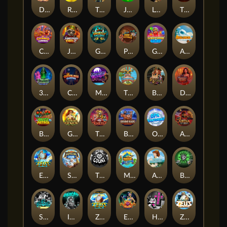
Darkside Prairie: Magical Beast
Raidmark
The Lost Book of Mummy’s Curse
Jumpasaurs
Leatherheads
The Jack & Rose
Crowned Corners
Junkyard Kings 2
Ghostly Hallows
Peek & Pounce
Gobstopper Grind
Avalanche
3 Arcane Cauldrons
Crownlings Clusters
Midnight Mirage
Tikitopia BoosterBelt
Bonnie's Buccaneers
Demon Queen
Buzz Patrol
Gearlab Genius
The Crime File
Behind Bars: Masterplan
Opa Santorini!
Arena of Iron
Epic Ze Zeus
Supreme Zeus
THE COUNT
MARLIN MASTERS: THE BIG HAUL
Aiko and the Wind Spirit
Booze Bash
SixSixSix
Invictus
Ze Zeus
Eye of Medusa
Hot Ross
Zeus Ze Zecond