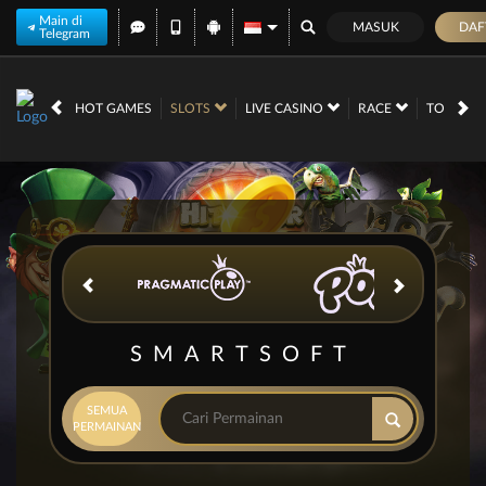
Main di
MASUK
DAF
Telegram
IDR
HOT GAMES
SLOTS
LIVE CASINO
RACE
TOGEL
SMARTSOFT
SEMUA
PERMAINAN