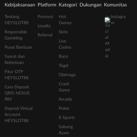
Kebijaksanaan
Platform
Kategori
Dukungan
Komunitas
Tentang
Promosi
Hot
Instagra
HEYSLOT88
Games
m
Loyalty
Responsible
Slots
Referral
Gambling
Live
Pusat Bantuan
Casino
Syarat dan
Race
Ketentuan
Togel
Fitur OTP
Olahraga
HEYSLOT88
Crash
Cara Deposit
Game
QRIS NEXUS
PAY
Arcade
Deposit Virtual
Poker
Account
E-Sports
HEYSLOT88
Sabung
Ayam