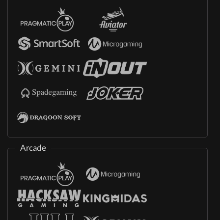
Arcade