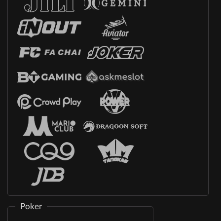
Poker