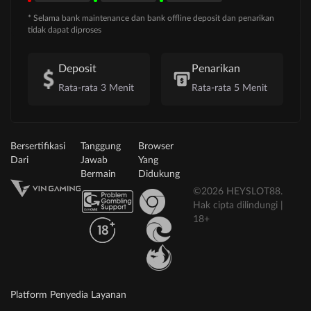
* Selama bank maintenance dan bank offline deposit dan penarikan
tidak dapat diproses
Deposit
Penarikan
Rata-rata 3 Menit
Rata-rata 5 Menit
Bersertifikasi
Tanggung
Browser
Dari
Jawab
Yang
Bermain
Didukung
©2026 HEYSLOT88.
Hak cipta dilindungi |
18+
Platform Penyedia Layanan