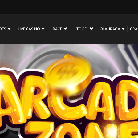
OTS
LIVE CASINO
RACE
TOGEL
OLAHRAGA
CRA