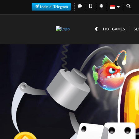
Main di Telegram
HOT GAMES
SL