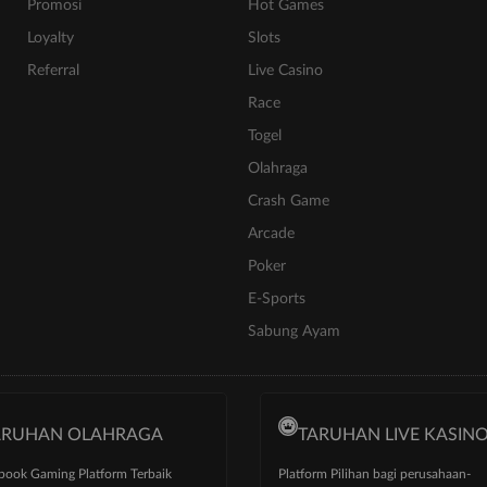
Promosi
Hot Games
Loyalty
Slots
Referral
Live Casino
Race
Togel
Olahraga
Crash Game
Arcade
Poker
E-Sports
Sabung Ayam
ARUHAN OLAHRAGA
TARUHAN LIVE KASIN
book Gaming Platform Terbaik
Platform Pilihan bagi perusahaan-