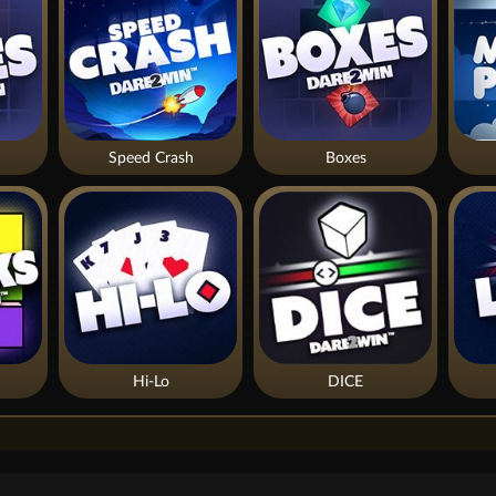
Speed Crash
Boxes
Hi-Lo
DICE