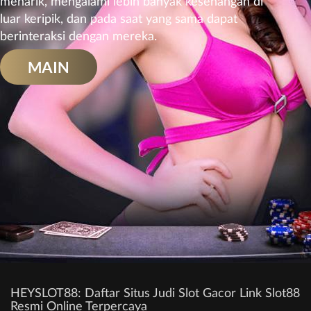
menarik, mengalami lebih banyak kesenangan di
luar keripik, dan pada saat yang sama dapat
berinteraksi dengan mereka.
MAIN
HEYSLOT88: Daftar Situs Judi Slot Gacor Link Slot88
Resmi Online Terpercaya