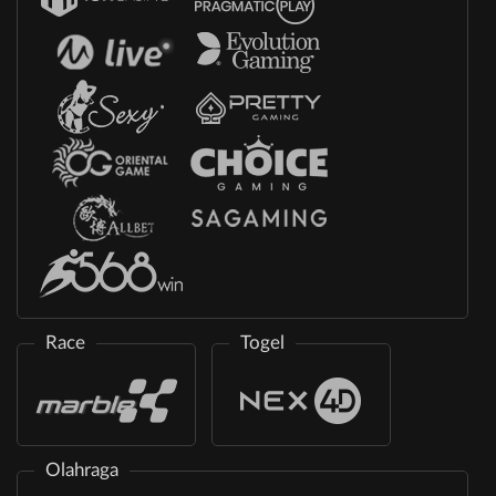
Race
Togel
Olahraga