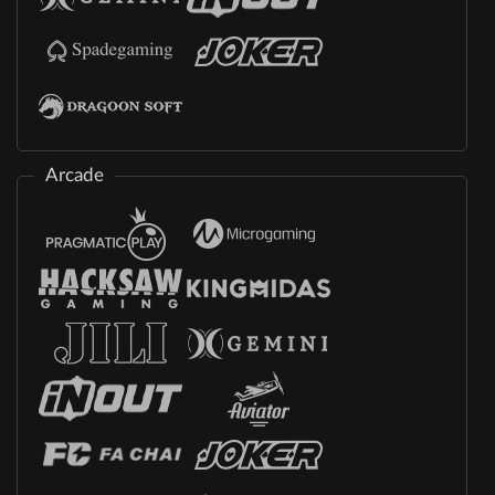
Arcade