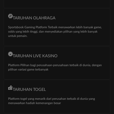
TARUHAN OLAHRAGA
Sportsbook Gaming Platform Terbaik menawarkan lebih banyak game,
odds yang lebih tinggi, dan menyediakan pilihan yang lebih banyak
untuk pemain.
TARUHAN LIVE KASINO
Platform Pilihan bagi perusahaan-perusahaan terbaik di dunia, dengan
pilihan variasi game terbanyak
TARUHAN TOGEL
Platform togel yang menarik dari perusahan terbaik di dunia yang
menawarkan hadiah kemenangan besar